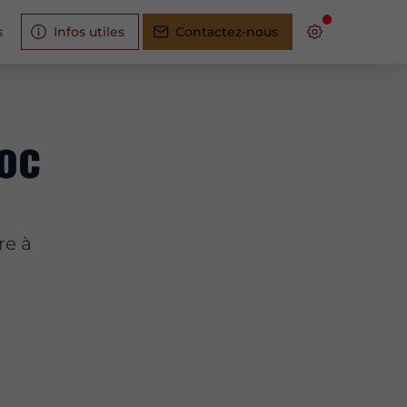
s
Infos utiles
Contactez-nous
oc
re à