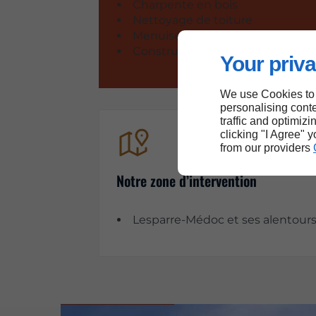
Charpente en bois
Nettoyage de toiture
Menuiserie
Construction à ossature bois
Your priva
We use Cookies to
personalising conte
traffic and optimizi
clicking "I Agree" 
from our providers
Notre zone d’intervention
Lesparre-Médoc et ses alentour