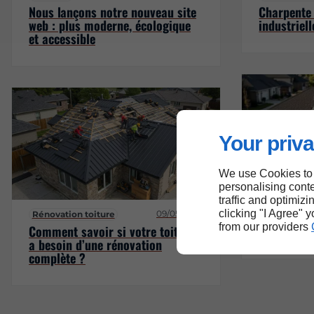
Nous lançons notre nouveau site
Charpente 
web : plus moderne, écologique
industriell
et accessible
Your priva
We use Cookies to
personalising conte
traffic and optimizi
Nettoyage d
clicking "I Agree" 
09/05/2025
Pourquoi f
Rénovation toiture
from our providers
Comment savoir si votre toiture
régulièrem
a besoin d’une rénovation
complète ?