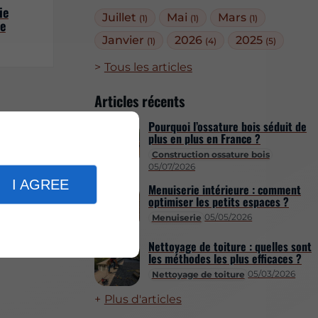
ie
Juillet
Mai
Mars
(1)
(1)
(1)
de
Janvier
2026
2025
(1)
(4)
(5)
Tous les articles
Articles récents
Pourquoi l’ossature bois séduit de
plus en plus en France ?
Construction ossature bois
05/07/2026
I AGREE
Menuiserie intérieure : comment
optimiser les petits espaces ?
05/05/2026
Menuiserie
Nettoyage de toiture : quelles sont
les méthodes les plus efficaces ?
05/03/2026
Nettoyage de toiture
Plus d'articles