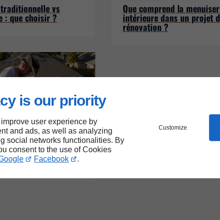
traditionnelle vs
Que comprend la menuiser
e : que choisir ?
intérieure dans un projet 
rénovation ?
cy is our priority
 improve user experience by
Customize
nt and ads, as well as analyzing
ng social networks functionalities. By
05/09/2025
e toiture
you consent to the use of Cookies
aut-il nettoyer
Google
Facebook
.
ent sa toiture ?